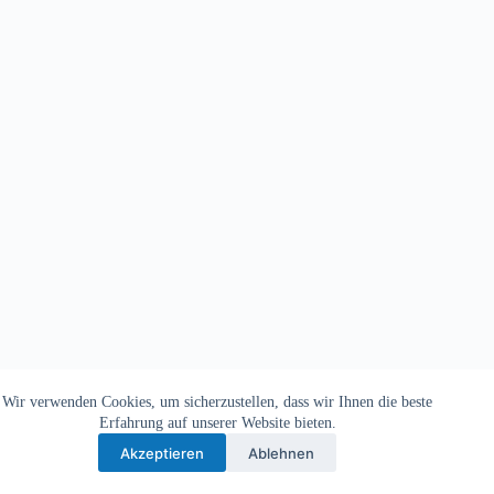
Wir verwenden Cookies, um sicherzustellen, dass wir Ihnen die beste
Copyright © 2026 - TV Michelbach 1901 e.V.
Erfahrung auf unserer Website bieten.
Akzeptieren
Ablehnen
Datenschutzerklärung
Impressum
Kontakt