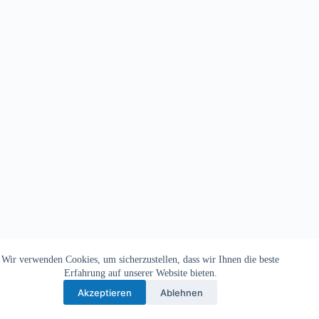
Wir verwenden Cookies, um sicherzustellen, dass wir Ihnen die beste
Copyright © 2026 - TV Michelbach 1901 e.V.
Erfahrung auf unserer Website bieten.
Akzeptieren
Ablehnen
Datenschutzerklärung
Impressum
Kontakt