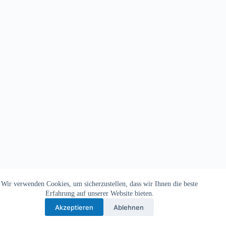
Wir verwenden Cookies, um sicherzustellen, dass wir Ihnen die beste
Copyright © 2026 - TV Michelbach 1901 e.V.
Erfahrung auf unserer Website bieten.
Akzeptieren
Ablehnen
Datenschutzerklärung
Impressum
Kontakt