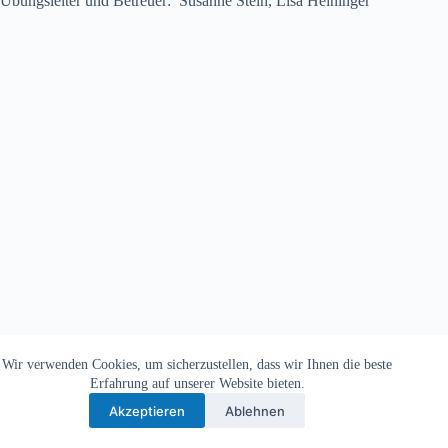
Übungsleiter und Betreuer: Susanne Stein, Lisa Heininger
Wir verwenden Cookies, um sicherzustellen, dass wir Ihnen die beste
Copyright © 2026 - TV Michelbach 1901 e.V.
Erfahrung auf unserer Website bieten.
Akzeptieren
Ablehnen
Datenschutzerklärung
Impressum
Kontakt