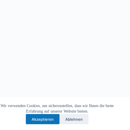
Wir verwenden Cookies, um sicherzustellen, dass wir Ihnen die beste
Copyright © 2026 - TV Michelbach 1901 e.V.
Erfahrung auf unserer Website bieten.
Akzeptieren
Ablehnen
Datenschutzerklärung
Impressum
Kontakt