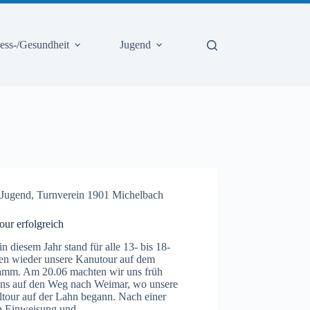
ness-/Gesundheit
Jugend
Jugend
,
Turnverein 1901 Michelbach
ur erfolgreich
n diesem Jahr stand für alle 13- bis 18-
gen wieder unsere Kanutour auf dem
amm. Am 20.06 machten wir uns früh
ns auf den Weg nach Weimar, wo unsere
ltour auf der Lahn begann. Nach einer
n Einweisung und…