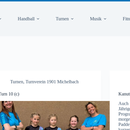
Handball
Turnen
Musik
Fit
Turnen
,
Turnverein 1901 Michelbach
Turn 10 (c)
Kanuto
Auch i
Jähri
Progr
morge
Padde
kurze