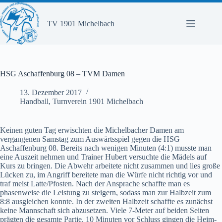
Zum
Inhalt
springen
TV 1901 Michelbach
HSG Aschaffenburg 08 – TVM Damen
13. Dezember 2017
Handball
,
Turnverein 1901 Michelbach
Keinen guten Tag erwischten die Michelbacher Damen am
vergangenen Samstag zum Auswärtsspiel gegen die HSG
Aschaffenburg 08. Bereits nach wenigen Minuten (4:1) musste man
eine Auszeit nehmen und Trainer Hubert versuchte die Mädels auf
Kurs zu bringen. Die Abwehr arbeitete nicht zusammen und lies große
Lücken zu, im Angriff bereitete man die Würfe nicht richtig vor und
traf meist Latte/Pfosten. Nach der Ansprache schaffte man es
phasenweise die Leistung zu steigern, sodass man zur Halbzeit zum
8:8 ausgleichen konnte. In der zweiten Halbzeit schaffte es zunächst
keine Mannschaft sich abzusetzen. Viele 7-Meter auf beiden Seiten
prägten die gesamte Partie. 10 Minuten vor Schluss gingen die Heim-