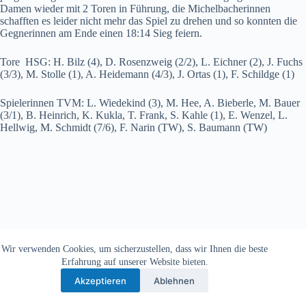
Damen wieder mit 2 Toren in Führung, die Michelbacherinnen
schafften es leider nicht mehr das Spiel zu drehen und so konnten die
Gegnerinnen am Ende einen 18:14 Sieg feiern.
Tore HSG: H. Bilz (4), D. Rosenzweig (2/2), L. Eichner (2), J. Fuchs
(3/3), M. Stolle (1), A. Heidemann (4/3), J. Ortas (1), F. Schildge (1)
Spielerinnen TVM: L. Wiedekind (3), M. Hee, A. Bieberle, M. Bauer
(3/1), B. Heinrich, K. Kukla, T. Frank, S. Kahle (1), E. Wenzel, L.
Hellwig, M. Schmidt (7/6), F. Narin (TW), S. Baumann (TW)
Wir verwenden Cookies, um sicherzustellen, dass wir Ihnen die beste
Copyright © 2026 - TV Michelbach 1901 e.V.
Erfahrung auf unserer Website bieten.
Akzeptieren
Ablehnen
Datenschutzerklärung
Impressum
Kontakt