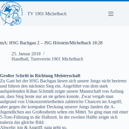
Zum
Inhalt
springen
TV 1901 Michelbach
mA: HSG Bachgau 2 – JSG Hörstein/Michelbach 18:28
25. Januar 2018
Handball
,
Turnverein 1901 Michelbach
Großer Schritt in Richtung Meisterschaft
Zu Gast bei der HSG Bachgau liesen sich unsere Jungs nicht beeirren
und fuhren den nächsten Sieg ein. Angeführt von dem stark
aufspielenden Kilian Schmidt zeigte unsere Mannschaft von Anfang
an, dass Sieg heute nur an sie gehen konnte. Zwar vergab man
aufgrund von Unkonzentriertheiten zahlreiche Chancen im Angriff,
aber gegen die kompakte Deckung unserer Jungs fanden die A-
Jugendlichen aus Großostheim selten ein Mittel. So ging man mit einer
5-Tore-Führung in die Halbzeit. In der zweiten Hälfte zeigte sich
nahezu das gleiche Bild:
Abwehr: top & Angriff: naja geht so.