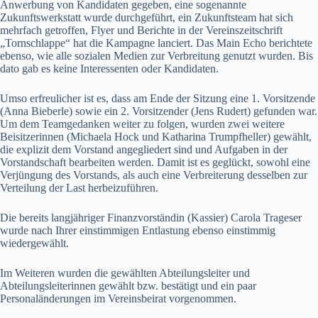
Anwerbung von Kandidaten gegeben, eine sogenannte
Zukunftswerkstatt wurde durchgeführt, ein Zukunftsteam hat sich
mehrfach getroffen, Flyer und Berichte in der Vereinszeitschrift
„Tornschlappe“ hat die Kampagne lanciert. Das Main Echo berichtete
ebenso, wie alle sozialen Medien zur Verbreitung genutzt wurden. Bis
dato gab es keine Interessenten oder Kandidaten.
Umso erfreulicher ist es, dass am Ende der Sitzung eine 1. Vorsitzende
(Anna Bieberle) sowie ein 2. Vorsitzender (Jens Rudert) gefunden war.
Um dem Teamgedanken weiter zu folgen, wurden zwei weitere
Beisitzerinnen (Michaela Hock und Katharina Trumpfheller) gewählt,
die explizit dem Vorstand angegliedert sind und Aufgaben in der
Vorstandschaft bearbeiten werden. Damit ist es geglückt, sowohl eine
Verjüngung des Vorstands, als auch eine Verbreiterung desselben zur
Verteilung der Last herbeizuführen.
Die bereits langjähriger Finanzvorständin (Kassier) Carola Trageser
wurde nach Ihrer einstimmigen Entlastung ebenso einstimmig
wiedergewählt.
Im Weiteren wurden die gewählten Abteilungsleiter und
Abteilungsleiterinnen gewählt bzw. bestätigt und ein paar
Personaländerungen im Vereinsbeirat vorgenommen.