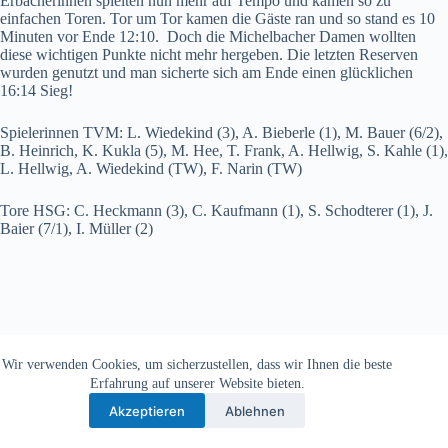
Erbacherinnen spielten nun mehr auf Tempo und kamen so zu
einfachen Toren. Tor um Tor kamen die Gäste ran und so stand es 10
Minuten vor Ende 12:10. Doch die Michelbacher Damen wollten
diese wichtigen Punkte nicht mehr hergeben. Die letzten Reserven
wurden genutzt und man sicherte sich am Ende einen glücklichen
16:14 Sieg!
Spielerinnen TVM: L. Wiedekind (3), A. Bieberle (1), M. Bauer (6/2),
B. Heinrich, K. Kukla (5), M. Hee, T. Frank, A. Hellwig, S. Kahle (1),
L. Hellwig, A. Wiedekind (TW), F. Narin (TW)
Tore HSG: C. Heckmann (3), C. Kaufmann (1), S. Schodterer (1), J.
Baier (7/1), I. Müller (2)
Wir verwenden Cookies, um sicherzustellen, dass wir Ihnen die beste
Copyright © 2026 - TV Michelbach 1901 e.V.
Erfahrung auf unserer Website bieten.
Akzeptieren
Ablehnen
Datenschutzerklärung
Impressum
Kontakt