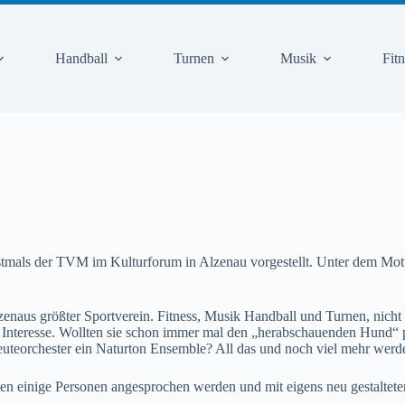
Handball
Turnen
Musik
Fit
rstmals der TVM im Kulturforum in Alzenau vorgestellt. Unter dem Mot
enaus größter Sportverein. Fitness, Musik Handball und Turnen, nicht a
nteresse. Wollten sie schon immer mal den „herabschauenden Hund“ pr
euteorchester ein Naturton Ensemble? All das und noch viel mehr werd
nnten einige Personen angesprochen werden und mit eigens neu gestaltet