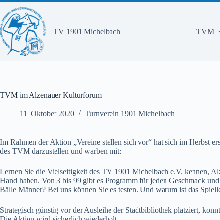
Zum
Inhalt
springen
TV 1901 Michelbach
TVM
TVM im Alzenauer Kulturforum
11. Oktober 2020
Turnverein 1901 Michelbach
Im Rahmen der Aktion „Vereine stellen sich vor“ hat sich im Herbst e
des TVM darzustellen und warben mit:
Lernen Sie die Vielseitigkeit des TV 1901 Michelbach e.V. kennen, Alz
Hand haben. Von 3 bis 99 gibt es Programm für jeden Geschmack und I
Bälle Männer? Bei uns können Sie es testen. Und warum ist das Spiell
Strategisch günstig vor der Ausleihe der Stadtbibliothek platziert, ko
Die Aktion wird sicherlich wiederholt.